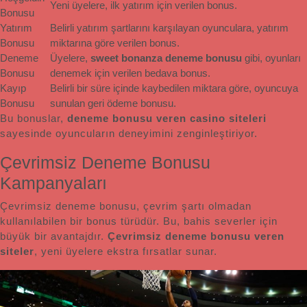
Yeni üyelere, ilk yatırım için verilen bonus.
Bonusu
Yatırım
Belirli yatırım şartlarını karşılayan oyunculara, yatırım
Bonusu
miktarına göre verilen bonus.
Deneme
Üyelere,
sweet bonanza deneme bonusu
gibi, oyunları
Bonusu
denemek için verilen bedava bonus.
Kayıp
Belirli bir süre içinde kaybedilen miktara göre, oyuncuya
Bonusu
sunulan geri ödeme bonusu.
Bu bonuslar,
deneme bonusu veren casino siteleri
sayesinde oyuncuların deneyimini zenginleştiriyor.
Çevrimsiz Deneme Bonusu
Kampanyaları
Çevrimsiz deneme bonusu, çevrim şartı olmadan
kullanılabilen bir bonus türüdür. Bu, bahis severler için
büyük bir avantajdır.
Çevrimsiz deneme bonusu veren
siteler
, yeni üyelere ekstra fırsatlar sunar.