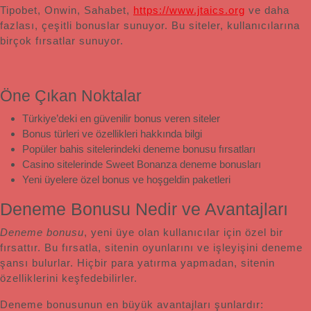
Tipobet, Onwin, Sahabet,
https://www.jtaics.org
ve daha
fazlası, çeşitli bonuslar sunuyor. Bu siteler, kullanıcılarına
birçok fırsatlar sunuyor.
Öne Çıkan Noktalar
Türkiye’deki en güvenilir bonus veren siteler
Bonus türleri ve özellikleri hakkında bilgi
Popüler bahis sitelerindeki deneme bonusu fırsatları
Casino sitelerinde Sweet Bonanza deneme bonusları
Yeni üyelere özel bonus ve hoşgeldin paketleri
Deneme Bonusu Nedir ve Avantajları
Deneme bonusu
, yeni üye olan kullanıcılar için özel bir
fırsattır. Bu fırsatla, sitenin oyunlarını ve işleyişini deneme
şansı bulurlar. Hiçbir para yatırma yapmadan, sitenin
özelliklerini keşfedebilirler.
Deneme bonusunun en büyük avantajları şunlardır: