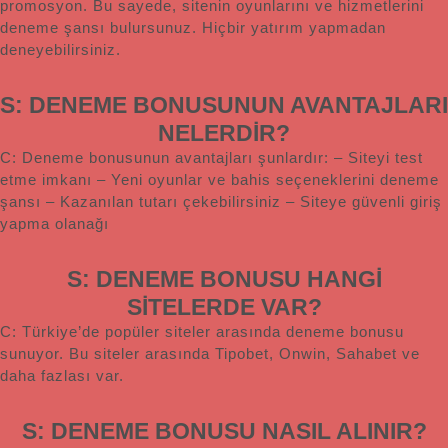
promosyon. Bu sayede, sitenin oyunlarını ve hizmetlerini
deneme şansı bulursunuz. Hiçbir yatırım yapmadan
deneyebilirsiniz.
S: DENEME BONUSUNUN AVANTAJLARI
NELERDIR?
C: Deneme bonusunun avantajları şunlardır: – Siteyi test
etme imkanı – Yeni oyunlar ve bahis seçeneklerini deneme
şansı – Kazanılan tutarı çekebilirsiniz – Siteye güvenli giriş
yapma olanağı
S: DENEME BONUSU HANGI
SITELERDE VAR?
C: Türkiye’de popüler siteler arasında deneme bonusu
sunuyor. Bu siteler arasında Tipobet, Onwin, Sahabet ve
daha fazlası var.
S: DENEME BONUSU NASIL ALINIR?