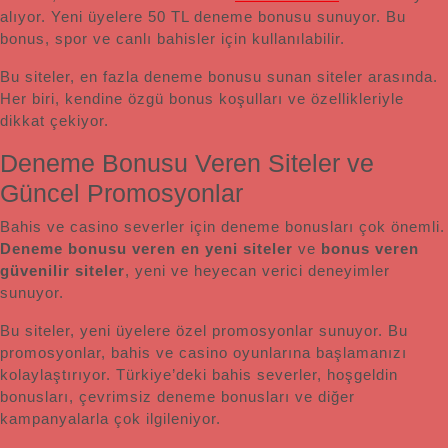
alıyor. Yeni üyelere 50 TL deneme bonusu sunuyor. Bu
bonus, spor ve canlı bahisler için kullanılabilir.
Bu siteler, en fazla deneme bonusu sunan siteler arasında.
Her biri, kendine özgü bonus koşulları ve özellikleriyle
dikkat çekiyor.
Deneme Bonusu Veren Siteler ve
Güncel Promosyonlar
Bahis ve casino severler için deneme bonusları çok önemli.
Deneme bonusu veren en yeni siteler
ve
bonus veren
güvenilir siteler
, yeni ve heyecan verici deneyimler
sunuyor.
Bu siteler, yeni üyelere özel promosyonlar sunuyor. Bu
promosyonlar, bahis ve casino oyunlarına başlamanızı
kolaylaştırıyor. Türkiye’deki bahis severler, hoşgeldin
bonusları, çevrimsiz deneme bonusları ve diğer
kampanyalarla çok ilgileniyor.