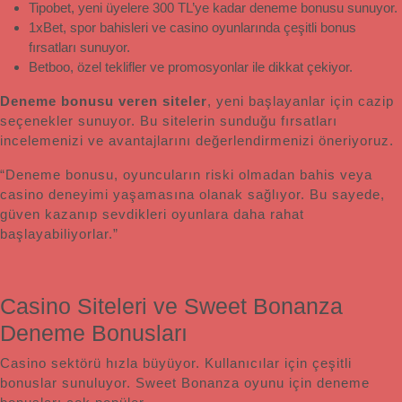
Tipobet, yeni üyelere 300 TL’ye kadar deneme bonusu sunuyor.
1xBet, spor bahisleri ve casino oyunlarında çeşitli bonus
fırsatları sunuyor.
Betboo, özel teklifler ve promosyonlar ile dikkat çekiyor.
Deneme bonusu veren siteler
, yeni başlayanlar için cazip
seçenekler sunuyor. Bu sitelerin sunduğu fırsatları
incelemenizi ve avantajlarını değerlendirmenizi öneriyoruz.
“Deneme bonusu, oyuncuların riski olmadan bahis veya
casino deneyimi yaşamasına olanak sağlıyor. Bu sayede,
güven kazanıp sevdikleri oyunlara daha rahat
başlayabiliyorlar.”
Casino Siteleri ve Sweet Bonanza
Deneme Bonusları
Casino sektörü hızla büyüyor. Kullanıcılar için çeşitli
bonuslar sunuluyor. Sweet Bonanza oyunu için deneme