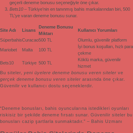
geçerli deneme bonusu seçeneğiyle öne çıkar.
Bets10
– Türkiye’nin en tanınmış bahis markalarından biri, 500
TL’ye varan deneme bonusu sunar.
Deneme Bonusu
Site Adı
Lisans
Kullanıcı Yorumları
Miktarı
Süperbahis
Curacao
500 TL
Olumlu, güvenilir platform
İyi bonus koşulları, hızlı para
Mariobet
Malta
100 TL
çekme
Köklü marka, güvenilir
Bets10
Türkiye
500 TL
hizmet
Bu siteler,
yeni üyelere deneme bonusu veren siteler
ve
gerçek deneme bonusu veren siteler
arasında öne çıkar.
Güvenilir ve kullanıcı dostu seçeneklerdir.
“Deneme bonusları, bahis oyuncularına istedikleri oyunları
riskisiz bir şekilde deneme fırsatı sunar. Güvenilir siteler bu
bonusları cazip şartlarla sunmaktadır.” – Bahis Uzmanı