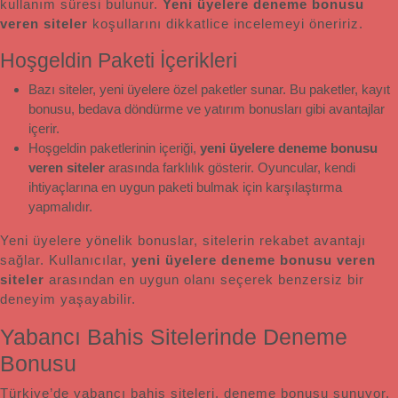
kullanım süresi bulunur.
Yeni üyelere deneme bonusu
veren siteler
koşullarını dikkatlice incelemeyi öneririz.
Hoşgeldin Paketi İçerikleri
Bazı siteler, yeni üyelere özel paketler sunar. Bu paketler, kayıt
bonusu, bedava döndürme ve yatırım bonusları gibi avantajlar
içerir.
Hoşgeldin paketlerinin içeriği,
yeni üyelere deneme bonusu
veren siteler
arasında farklılık gösterir. Oyuncular, kendi
ihtiyaçlarına en uygun paketi bulmak için karşılaştırma
yapmalıdır.
Yeni üyelere yönelik bonuslar, sitelerin rekabet avantajı
sağlar. Kullanıcılar,
yeni üyelere deneme bonusu veren
siteler
arasından en uygun olanı seçerek benzersiz bir
deneyim yaşayabilir.
Yabancı Bahis Sitelerinde Deneme
Bonusu
Türkiye’de yabancı bahis siteleri, deneme bonusu sunuyor.