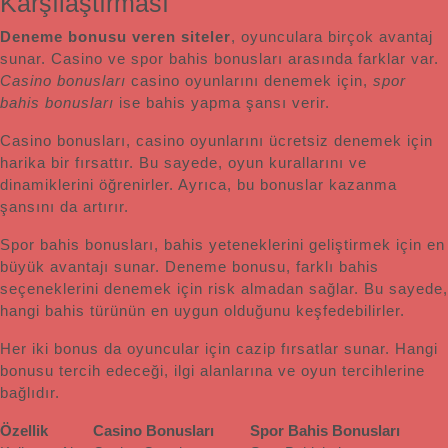
Karşılaştırması
Deneme bonusu veren siteler
, oyunculara birçok avantaj
sunar. Casino ve spor bahis bonusları arasında farklar var.
Casino bonusları
casino oyunlarını denemek için,
spor
bahis bonusları
ise bahis yapma şansı verir.
Casino bonusları, casino oyunlarını ücretsiz denemek için
harika bir fırsattır. Bu sayede, oyun kurallarını ve
dinamiklerini öğrenirler. Ayrıca, bu bonuslar kazanma
şansını da artırır.
Spor bahis bonusları, bahis yeteneklerini geliştirmek için en
büyük avantajı sunar. Deneme bonusu, farklı bahis
seçeneklerini denemek için risk almadan sağlar. Bu sayede,
hangi bahis türünün en uygun olduğunu keşfedebilirler.
Her iki bonus da oyuncular için cazip fırsatlar sunar. Hangi
bonusu tercih edeceği, ilgi alanlarına ve oyun tercihlerine
bağlıdır.
Özellik
Casino Bonusları
Spor Bahis Bonusları