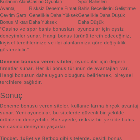
Kullanım Alanı
Casino Oyunları
Spor Bahisleri
Avantaj
Risksiz Deneme Fırsatı
Bahis Becerilerini Geliştirme
Çevrim Şartı
Genellikle Daha Yüksek
Genellikle Daha Düşük
Bonus Miktarı
Daha Yüksek
Daha Düşük
“Casino ve spor bahis bonusları, oyuncular için eşsiz
deneyimler sunar. Hangi bonus türünü tercih edeceğiniz,
kişisel tercihlerinize ve ilgi alanlarınıza göre değişiklik
gösterebilir.”
Deneme bonusu veren siteler
, oyuncular için değerli
fırsatlar sunar. Her iki bonus türünün de avantajları var.
Hangi bonusun daha uygun olduğunu belirlemek, bireysel
tercihlere bağlıdır.
Sonuç
Deneme bonusu veren siteler, kullanıcılarına birçok avantaj
sunar. Yeni oyuncular, bu sitelerde güvenli bir şekilde
ürünlerini deneyebilir. Bu sayede, risksiz bir şekilde bahis
ve casino deneyimi yaşarlar.
Tipobet, 1xBet ve Betboo gibi sitelerde, çeşitli bonus